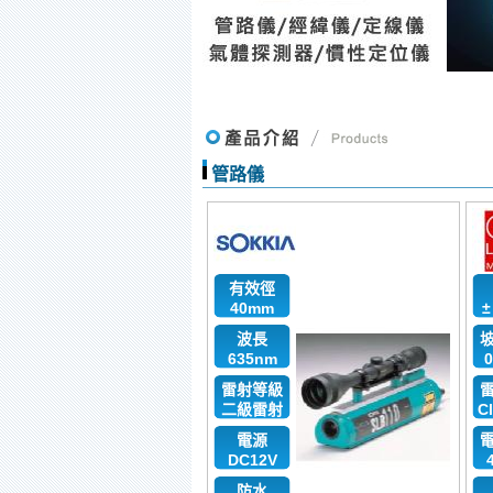
管路儀
有效徑
40mm
±
波長
635nm
0
雷射等級
二級雷射
C
電源
DC12V
防水