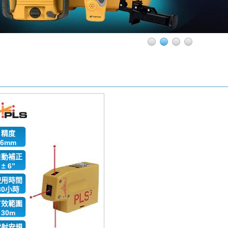
精度
6mm
自動補正
± 6”
使用時間
30小時
有效範圍
30m
雷射安規