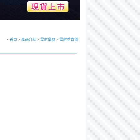
‧
首頁
>
產品介紹
>
雷射儀器
>
雷射垂直儀