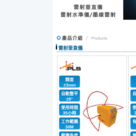
雷射垂直儀
精度
±3mm
自動整平
±6°
使用時間
35小時
工作範圍
30M
範圍角度