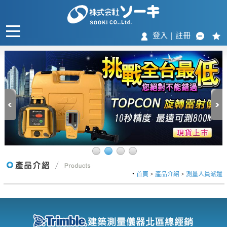
登入
註冊
│
‧
首頁
>
產品介紹
>
測量人員派遣