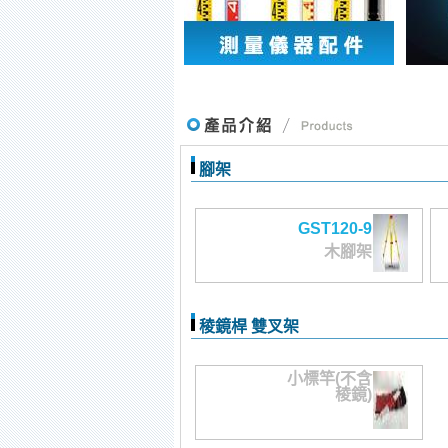
腳架
GST120-9
木腳架
稜鏡桿 雙叉架
小標竿(不含
稜鏡)