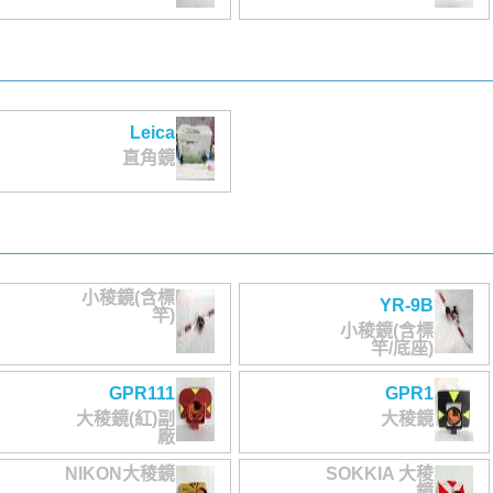
Leica
直角鏡
小稜鏡(含標
YR-9B
竿)
小稜鏡(含標
竿/底座)
GPR111
GPR1
大稜鏡(紅)副
大稜鏡
廠
NIKON大稜鏡
SOKKIA 大稜
鏡