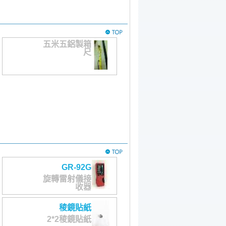
五米五鋁製箱
尺
GR-92G
旋轉雷射儀接
收器
稜鏡貼紙
2*2稜鏡貼紙