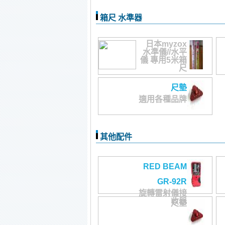
箱尺 水準器
日本myzox
水準儀//水平
儀 專用5米箱
尺
尺墊
適用各種品牌
其他配件
RED BEAM
GR-92R
旋轉雷射儀接
收器
尺墊