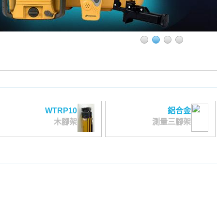
WTRP10
鋁合金
木腳架
測量三腳架