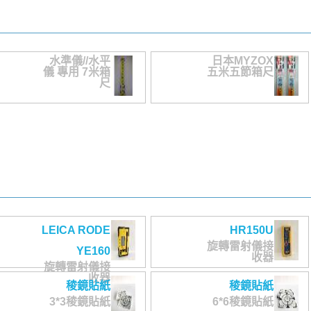
水準儀//水平
日本MYZOX
儀 專用 7米箱
五米五節箱尺
尺
LEICA RODE
HR150U
旋轉雷射儀接
YE160
收器
旋轉雷射儀接
收器
稜鏡貼紙
稜鏡貼紙
3*3稜鏡貼紙
6*6稜鏡貼紙