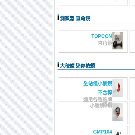
測微器 直角鏡
TOPCON
直角鏡
大稜鏡 迷你稜鏡
全站儀小稜鏡
不含桿
適用各種廠牌
儀器
小稜鏡(橘)
GMP104