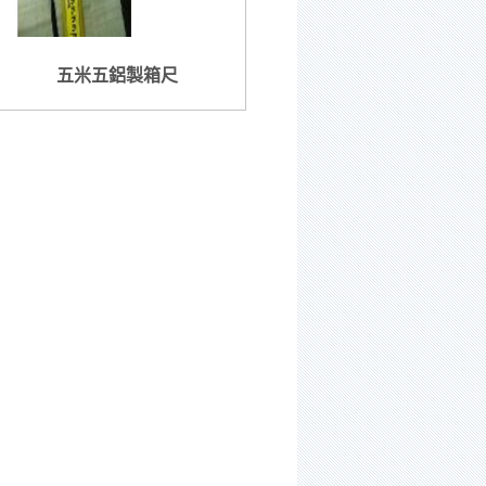
五米五鋁製箱尺