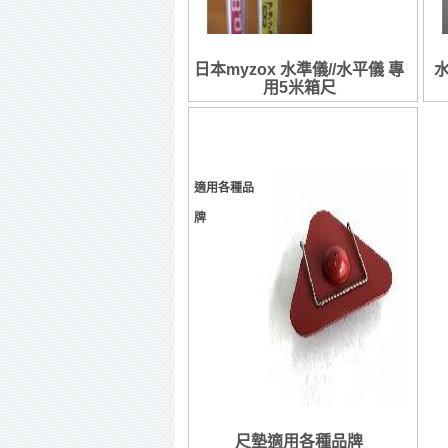
日本myzox 水準儀//水平儀 專
水
用5米箱尺
適用各種品
牌
尺墊適用各種品牌