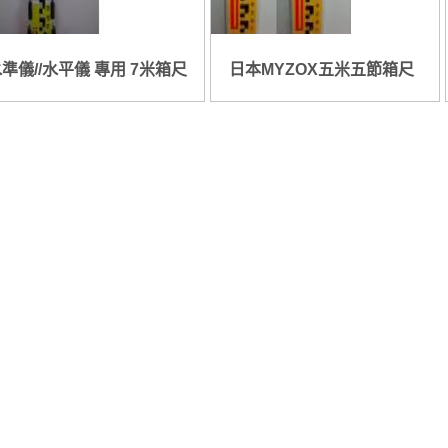
準儀//水平儀 專用 7米箱尺
日本MYZOX五米五節箱尺