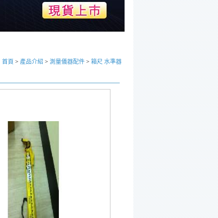
‧
首頁
>
產品介紹
>
測量儀器配件
>
箱尺 水準器