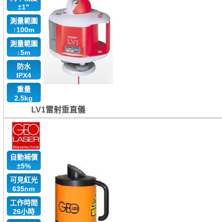
±1"
測量範圍
↑100m
測量範圍
↓5m
防水
IPX4
重量
2.5kg
LV1雷射垂直儀
自動補償
±5%
可見紅光
635nm
工作時間
26小時