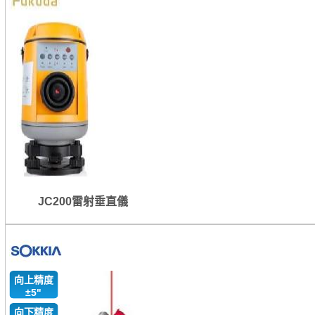
JC200雷射垂直儀
向上精度
±5"
向下精度